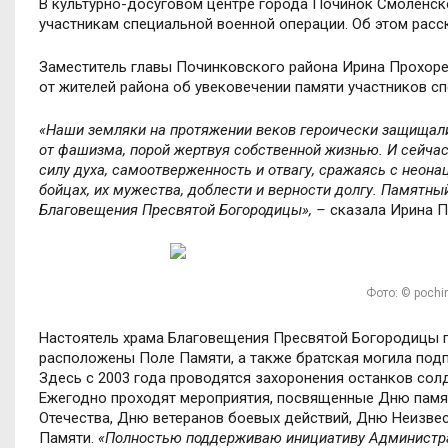
В культурно-досуговом центре города Починок Смоленск
участникам специальной военной операции. Об этом расс
Заместитель главы Починковского района Ирина Прохоре
от жителей района об увековечении памяти участников с
«Наши земляки на протяжении веков героически защищали 
от фашизма, порой жертвуя собственной жизнью. И сейч
силу духа, самоотверженность и отвагу, сражаясь с неон
бойцах, их мужества, доблести и верности долгу. Памятны
Благовещения Пресвятой Богородицы», –
сказала Ирина П
Фото: © pochi
Настоятель храма Благовещения Пресвятой Богородицы п
расположены Поле Памяти, а также братская могила подп
Здесь с 2003 года проводятся захоронения останков сол
Ежегодно проходят мероприятия, посвященные Дню памят
Отечества, Дню ветеранов боевых действий, Дню Неизвес
Памяти.
«Полностью поддерживаю инициативу Администрац