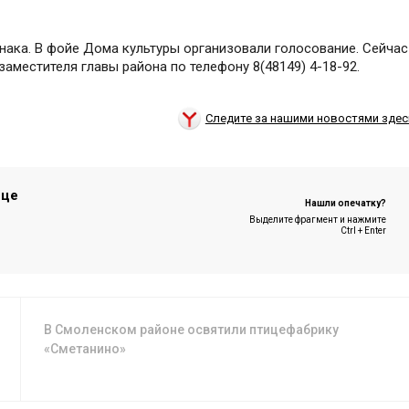
ака. В фойе Дома культуры организовали голосование. Сейчас
аместителя главы района по телефону 8(48149) 4-18-92.
Следите за нашими новостями здес
ице
Нашли опечатку?
Выделите фрагмент и нажмите
Ctrl + Enter
В Смоленском районе освятили птицефабрику
«Сметанино»