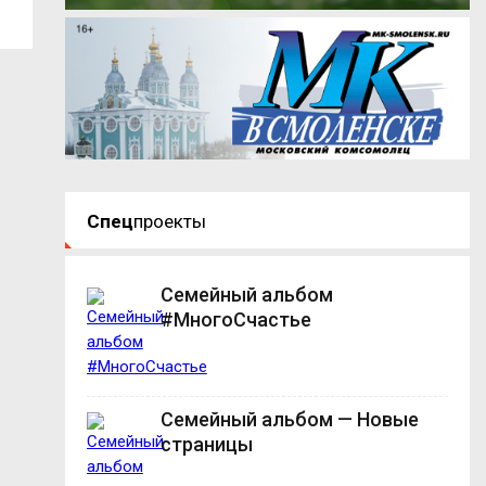
Спец
проекты
Семейный альбом
#МногоСчастье
Семейный альбом — Новые
страницы