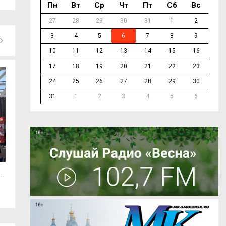
Пн
Вт
Ср
Чт
Пт
Сб
Вс
27
28
29
30
31
1
2
3
4
5
6
7
8
9
10
11
12
13
14
15
16
17
18
19
20
21
22
23
24
25
26
27
28
29
30
31
1
2
3
4
5
6
..
Электричество удивительное и
В Смоленской об
безопасное
Россия»...