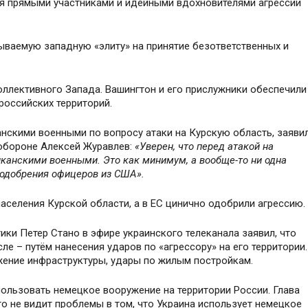
я прямыми участниками и идейными вдохновителями агрессии
ываемую западную «элиту» на принятие безответственных и
оллективного Запада. Вашингтон и его прислужники обеспечили
российских территорий.
нскими военными по вопросу атаки на Курскую область, заяви
обороне Алексей Журавлев:
«Уверен, что перед атакой на
иканскими военными. Это как минимум, а вообще-то ни одна
 одобрения офицеров из США».
селения Курской области, а в ЕС цинично одобрили агрессию.
ки Петер Стано в эфире украинского телеканала заявил, что
исле – путём нанесения ударов по «агрессору» на его территории.
жение инфраструктуры, удары по жилым постройкам.
ользовать немецкое вооружение на территории России. Глава
о не видит проблемы в том, что Украина использует немецкое