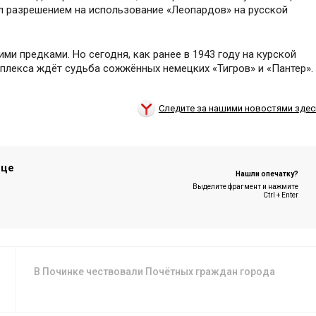
л разрешением на использование «Леопардов» на русской
и предками. Но сегодня, как ранее в 1943 году на курской
лекса ждёт судьба сожжённых немецких «Тигров» и «Пантер».
Следите за нашими новостями здес
ице
Нашли опечатку?
Выделите фрагмент и нажмите
Ctrl + Enter
В Починке чествовали Почётных граждан города