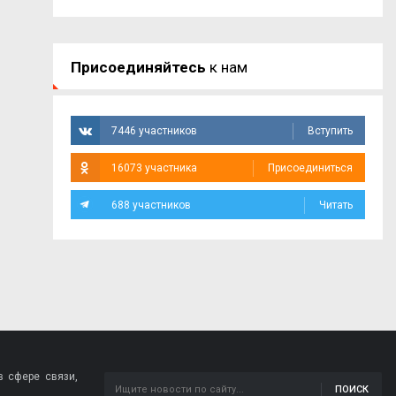
Присоединяйтесь
к нам
7446 участников
Вступить
16073 участника
Присоединиться
688 участников
Читать
 сфере связи,
ПОИСК