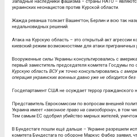
Западные наследники фашизма – страны НАТО – являютс
украинских неонацистов против Курской области.
Жажда реванша толкает Вашингтон, Берлин и всю так наз
недальновидных решений.
Атака на Курскую область – это открытый акт агрессии к
киевский режим возможностями для атаки приграничных 
Вооруженные силы Украины консультировались с америка
первый заместитель председателя комитета Госдумы по 
Курскую область ВСУ уж точно консультировались с амер
операция украинских военных давно уже не обходится без
Госдепартамент США не осуждает террор гражданского на
Представитель Еврокомиссии по вопросам внешней полити
Украина имеет
«законное право на самооборону»
, в том ч
Тем самым ЕС одобрил убийство мирных жителей, уничто
В Бундестаге пошли ещё дальше – Украине разрешили исп
комитета Бундестага по обороне Маркус Фабер заявил, чт