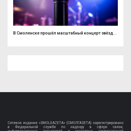
...
В Смоленске прошёл масштабный концерт звёзд...
Нат
Сетевое издание «SMOLGAZETA» (СМОЛГАЗЕТА) зарегистрировано
в Федеральной службе по надзору в сфере связи,
информационных технологий и массовых коммуникаций