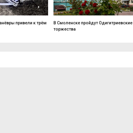
анёвры привели к трём
В Смоленске пройдут Одигитриевские
торжества