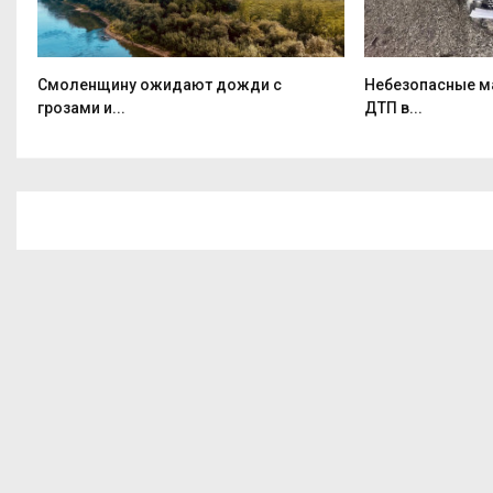
я
Смоленщину ожидают дожди с
Небезопасные м
грозами и...
ДТП в...