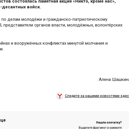
стов состоялась памятная акция «Никто, кроме нас»,
-десантных войск.
и по делам молодёжи и гражданско-патриотическому
В, представители органов власти, молодёжных, волонтёрских
ойнах и вооружённых конфликтах минутой молчания и
м.
Алена Шашкин
Следите за нашими новостями здес
ице
Нашли опечатку?
Выделите фрагмент и нажмите