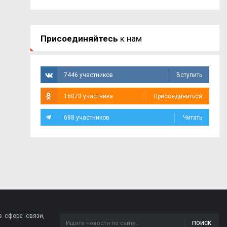
Присоединяйтесь
к нам
7446 участников
Вступить
16073 участника
Присоединиться
688 участников
Читать
 сфере связи,
ПОИСК