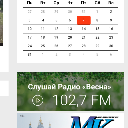
Пн
Вт
Ср
Чт
Пт
Сб
Вс
27
28
29
30
31
1
2
3
4
5
6
7
8
9
10
11
12
13
14
15
16
17
18
19
20
21
22
23
24
25
26
27
28
29
30
6 августа. События дня
В Смоленске де
31
1
2
3
4
5
6
на одном из...