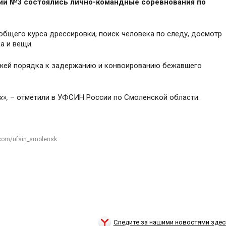
нии №3 состоялись лично-командные соревнования по
общего курса дрессировки, поиск человека по следу, досмотр
а и вещи.
ажей порядка к задержанию и конвоированию бежавшего
х
»,
– отметили в УФСИН России по Смоленской области.
.com/ufsin_smolensk
Следите за нашими новостями здес