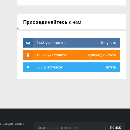
Присоединяйтесь
к нам
7446 участников
Вступить
16075 участников
Присоединиться
688 участников
Читать
 сфере связи,
ПОИСК