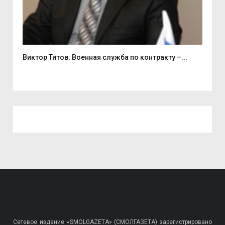
Виктор Титов: Военная служба по контракту –...
Деп
Сетевое издание «SMOLGAZETA» (СМОЛГАЗЕТА) зарегистрировано