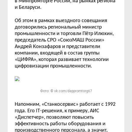
в
Минпромторге России, на рынках региона
и Беларуси.
Об этом в
рамках выездного совещания
договорились
региональный министр
промышленности и торговли П
ё
тр Илюхин,
п
редседатель СРО
«
СоюзМАШ России
»
Андрей Конзафаров
и представители
компании,
входящей в состав группы
«
ЦИФРА
»
, которая развивает технологии
цифровизации промышленности.
Фото: © vk.com/deppromtorg67
Напом
ним, «
Станкосервис
»
работает с 1992
г
ода.
Его
IT
-решения, к примеру, АИС
«
Диспетчер
»
, позволяют повысить
эффективность работы оборудования и
производственного персонала, а значит,