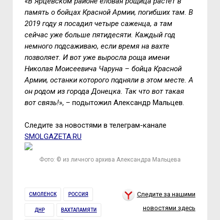
«
В Ярцевском районе еловая рощица растёт в
память о бойцах Красной Армии, погибших там. В
2019 году я посадил четыре саженца, а там
сейчас уже больше пятидесяти. Каждый год
немного подсаживаю, если время на вахте
позволяет. И вот уже выросла роща имени
Николая Моисеевича Чаруна – бойца Красной
Армии, останки которого подняли в этом месте. А
он родом из города Донецка. Так что вот такая
вот связь!
», – подытожил Александр Мальцев.
Следите за новостями в телеграм-канале
SMOLGAZETA.RU
Фото: © из личного архива Александра Мальцева
Следите за нашими
СМОЛЕНСК
РОССИЯ
новостями здесь
ДНР
ВАХТАПАМЯТИ