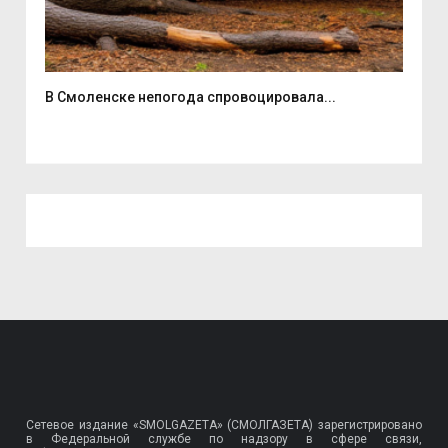
В Смоленске непогода спровоцировала...
Эне
Сетевое издание «SMOLGAZETA» (СМОЛГАЗЕТА) зарегистрировано
в Федеральной службе по надзору в сфере связи,