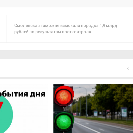
Смоленская таможня взыскала порядка 1,9 млрд
рублей по результатам постконтроля