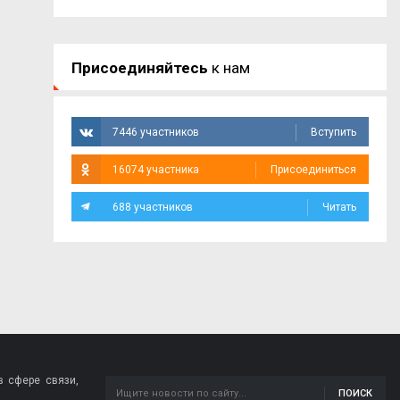
Присоединяйтесь
к нам
7446 участников
Вступить
16074 участника
Присоединиться
688 участников
Читать
 сфере связи,
ПОИСК