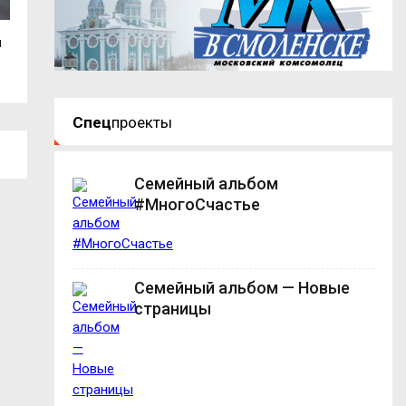
ы
В Руднянском округе пожар уничтожил
Смолянка взяла 
гараж с...
международном.
Спец
проекты
Семейный альбом
#МногоСчастье
Семейный альбом — Новые
страницы