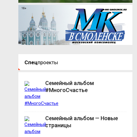
Спец
проекты
Семейный альбом
#МногоСчастье
Семейный альбом — Новые
страницы