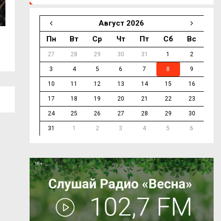
Август 2026
Пн
Вт
Ср
Чт
Пт
Сб
Вс
Смоленский айтишник добился
На железнодоро
доплаты за...
Ярцеве...
27
28
29
30
31
1
2
3
4
5
6
7
8
9
10
11
12
13
14
15
16
17
18
19
20
21
22
23
24
25
26
27
28
29
30
31
1
2
3
4
5
6