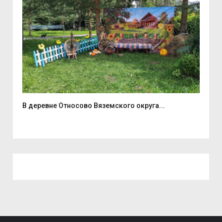
В деревне Относово Вяземского округа...
В С