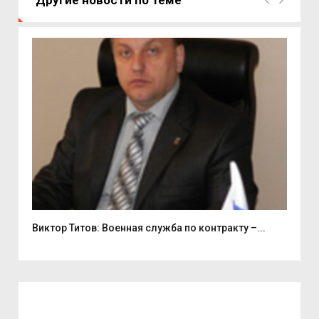
Другие новости по теме
..
Виктор Титов: Военная служба по контракту –...
Ири