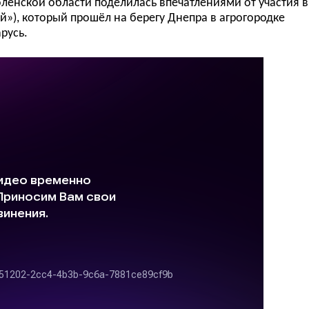
оленской области
поделилась впечатлениями о
т участия
в
й»), который
прошёл
на берегу Днепра в агрогородке
русь.