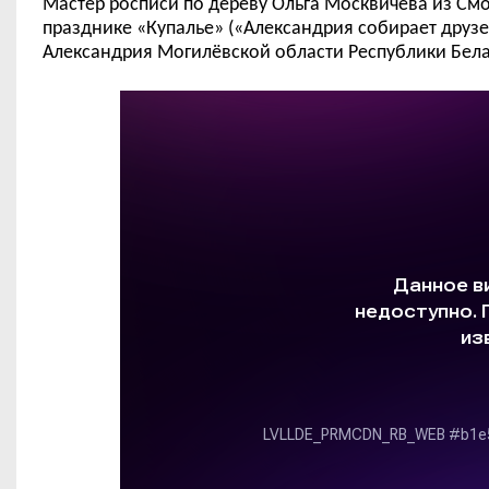
М
астер росписи по дереву Ольга Москвичева
из См
празднике «Купалье» («Александрия собирает друзе
Александрия Могил
ё
вской области Республик
и
Бела