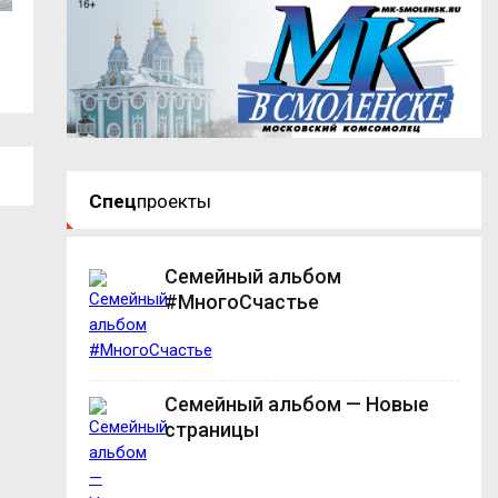
5 августа. События дня
В Смоленске на п
холодную...
Спец
проекты
Семейный альбом
#МногоСчастье
Семейный альбом — Новые
страницы