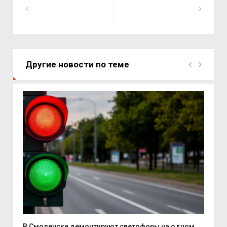
Другие новости по теме
..
В Смоленске демонтируют светофоры на одном
В Р