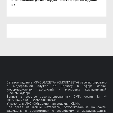
из...
Сетевое издание «SMOLGAZETA» (СМОЛГАЗЕТА) зарегистрировано
в Федеральной службе по надзору в сфере связи,
информационных технологий и массовых коммуникаций
(Роскомнадзор).
Запись в реестре зарегистрированных СМИ: серия Эл №
ФС77-86777
от 05 февраля 2024 г.
Учредитель: АНО «Объединенная редакция СМИ».
Все права на любые материалы, опубликованные на сайте,
защищены в соответствии с российским и международным