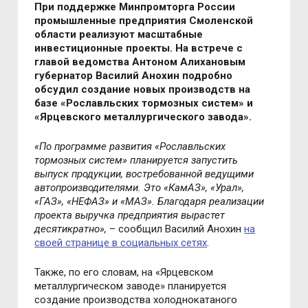
При поддержке Минпромторга России
промышленные предприятия Смоленской
области реализуют масштабные
инвестиционные проекты. На встрече с
главой ведомства Антоном Алихановым
губернатор Василий Анохин подробно
обсудил создание новых производств на
базе «Рославльских тормозных систем» и
«Ярцевского металлургического завода».
«
По программе развития
«
Рославльских
тормозных систем
»
планируется запустить
выпуск продукции, востребованной ведущими
автопроизводителями. Это
«
КамАЗ
»
,
«
Урал
»
,
«
ГАЗ
»
,
«
НЕФАЗ
»
и
«
МАЗ
»
. Благодаря реализации
проекта выручка предприятия вырастет
десятикратно
»,
– сообщил Василий Анохин
на
своей странице в социальных сетях
.
Также, по его словам, н
а
«
Ярцевском
металлургическом заводе
»
планируется
создание производства холоднокатаного