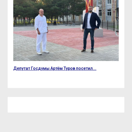
е
Депутат Госдумы Артём Туров посетил...
5 а