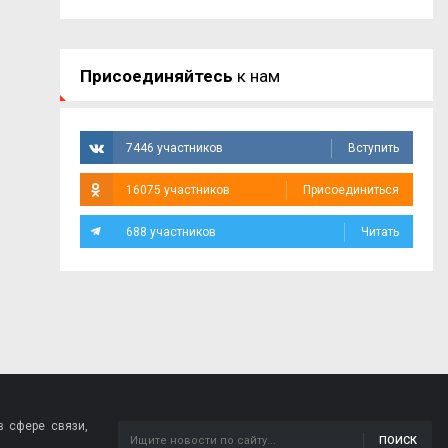
Присоединяйтесь
к нам
7446 участников
Вступить
16075 участников
Присоединиться
688 участников
Читать
 сфере связи,
ПОИСК