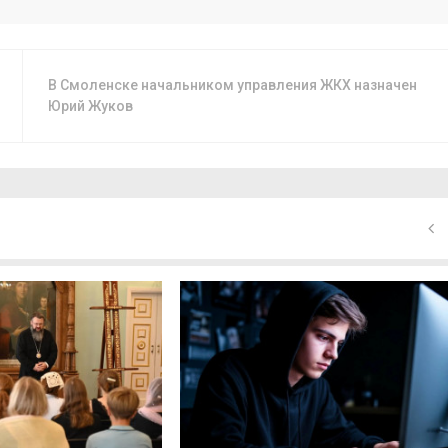
В Смоленске начальником управления ЖКХ назначен
Юрий Жуков