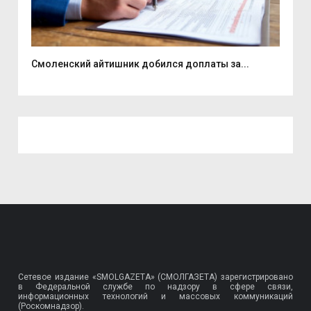
Смоленский айтишник добился доплаты за...
На 
Сетевое издание «SMOLGAZETA» (СМОЛГАЗЕТА) зарегистрировано
в Федеральной службе по надзору в сфере связи,
информационных технологий и массовых коммуникаций
(Роскомнадзор).