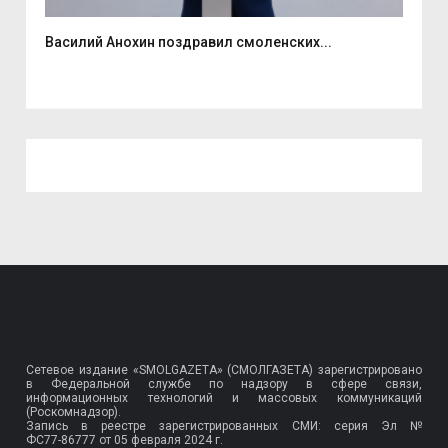
Василий Анохин поздравил смоленских...
«Ка
Сетевое издание «SMOLGAZETA» (СМОЛГАЗЕТА) зарегистрировано
в Федеральной службе по надзору в сфере связи,
информационных технологий и массовых коммуникаций
(Роскомнадзор).
Запись в реестре зарегистрированных СМИ: серия Эл №
ФС77-86777
от 05 февраля 2024 г.