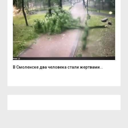
В Смоленске два человека стали жертвами...
6 а