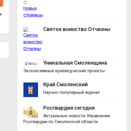
ь
Два украинских беспилотника сбили
Василий Анохин 
над...
смоленских...
Святое воинство Отчизны
Уникальная Смоленщина
Эксклюзивные краеведческие проекты.
Край Смоленский
Научно-популярный журнал
Росгвардия сегодня
Актуальные новости Управления
Росгвардии по Смоленской области