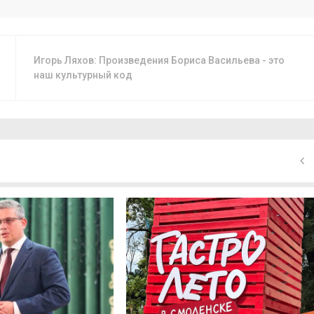
Игорь Ляхов: Произведения Бориса Васильева - это
наш культурный код