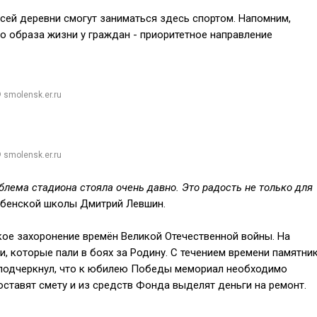
сей деревни смогут заниматься здесь спортом. Напомним,
 образа жизни у граждан - приоритетное направление
 smolensk.er.ru
 smolensk.er.ru
блема стадиона стояла очень давно. Это радость не только для
табенской школы Дмитрий Левшин.
кое захоронение времён Великой Отечественной войны. На
, которые пали в боях за Родину. С течением времени памятни
ы подчеркнул, что к юбилею Победы мемориал необходимо
оставят смету и из средств Фонда выделят деньги на ремонт.