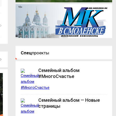
Спец
проекты
Семейный альбом
#МногоСчастье
Семейный альбом — Новые
страницы