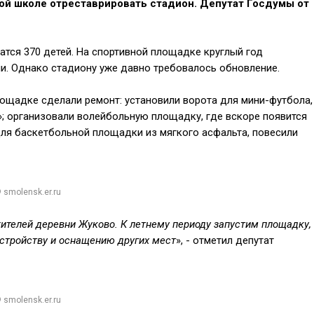
й школе отреставрировать стадион. Депутат Госдумы от
атся 370 детей. На спортивной площадке круглый год
ли. Однако стадиону уже давно требовалось обновление.
ощадке сделали ремонт: установили ворота для мини-футбола,
; организовали волейбольную площадку, где вскоре появится
для баскетбольной площадки из мягкого асфальта, повесили
 smolensk.er.ru
 жителей деревни Жуково. К летнему периоду запустим площадку,
устройству и оснащению других мест
», - отметил депутат
 smolensk.er.ru