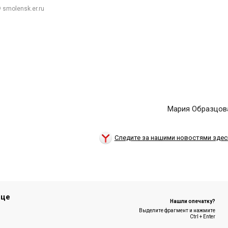
 smolensk.er.ru
Мария Образцов
Следите за нашими новостями здес
ице
Нашли опечатку?
Выделите фрагмент и нажмите
Ctrl + Enter