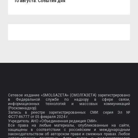
10 августа. События дня
Пат
Сетевое издание «SMOLGAZETA» (СМОЛГАЗЕТА) зарегистрировано
в Федеральной службе по надзору в сфере связи,
информационных технологий и массовых коммуникаций
(Роскомнадзор).
Запись в реестре зарегистрированных СМИ: серия Эл №
ФС77-86777
от 05 февраля 2024 г.
Учредитель: АНО «Объединенная редакция СМИ».
Все права на любые материалы, опубликованные на сайте,
защищены в соответствии с российским и международным
законодательством об авторском праве и смежных правах. Любое