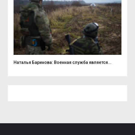
...
Наталья Баринова: Военная служба является...
9 а