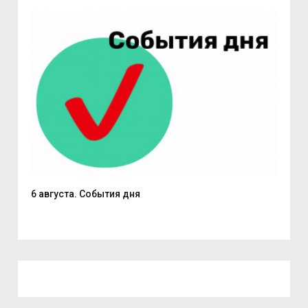
6 августа. События дня
В С
из..