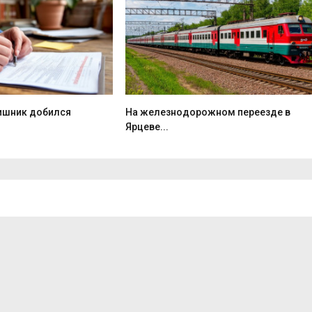
ишник добился
На железнодорожном переезде в
Ярцеве...