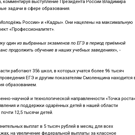
 комментируя выступление Президента России Владимира
вые задачи в сфере образования.
 «Молодёжь России» и «Кадры». Они нацелены на максимальную
оект «Профессионалитет».
у один из выбранных экзаменов по ЕГЭ в период приёмной
анс продолжить обучение в наших учебных заведениях
», -
асти работают 356 школ, в которых учатся более 96 тысяч
у проведения ЕГЭ и другим показателям Смоленщина находится 
ния образованием.
венно-научной и технологической направленности «Точка роста
ыявления и поддержки одарённых детей в нашей области
 почти 12,5 тысячи детей.
ительных выплат в 5 тысяч рублей в месяц для всех
джах, на увеличение федеральной выплаты за классное