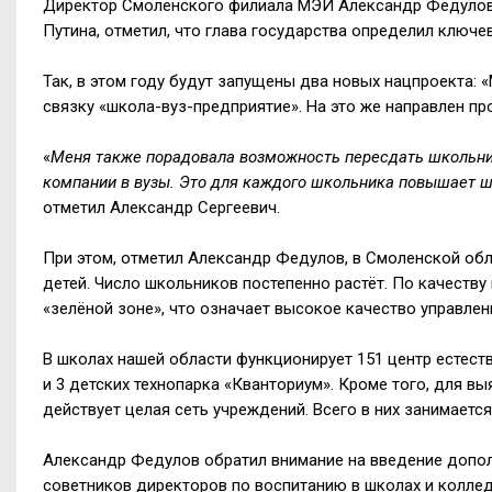
Директор Смоленского филиала МЭИ Александр Федулов,
Путина, отметил, что глава государства определил ключе
Так, в этом году будут запущены два новых нацпроекта:
связку «школа-вуз-предприятие». На это же направлен пр
«
Меня также порадовала возможность пересдать школьник
компании в вузы. Это для каждого школьника повышает ш
отметил Александр Сергеевич.
При этом, отметил Александр Федулов, в Смоленской обл
детей. Число школьников постепенно растёт. По качеств
«зелёной зоне», что означает высокое качество управле
В школах нашей области функционирует 151 центр естест
и 3 детских технопарка «Кванториум». Кроме того, для в
действует целая сеть учреждений. Всего в них занимается
Александр Федулов обратил внимание на введение дополн
советников директоров по воспитанию в школах и колле