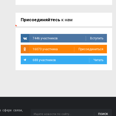
Присоединяйтесь
к нам
7446 участников
Вступить
16073 участника
Присоединиться
688 участников
Читать
 сфере связи,
ПОИСК