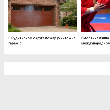
но
В Руднянском округе пожар уничтожил
Смолянка взяла 
гараж с...
международном.