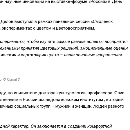
ои научные инновации на выставке-форуме «Россия» в День
 Делов выступил в рамках панельной сессии «Смоленск
 экспериментах с цветом и цветовосприятием.
сперименты, чтобы изучить самые разные аспекты восприятия
 механизмы принятия цветовых решений, эмоциональные оценки
циология и картография цвета – наши основные направления
о: © СмолГУ
оду, по инициативе доктора культурологии, профессора Юлии
ственным в России исследовательским институтом , который
личных социальных групп – мужчин и женщин, людей разного
адной характер. Он заключается в создании комфортной