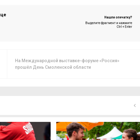
ице
Нашли опечатку?
Выделите фрагмент и нажмите
Ctrl + Enter
На Международной выставке-форуме «Россия»
прошёл День Смоленской области