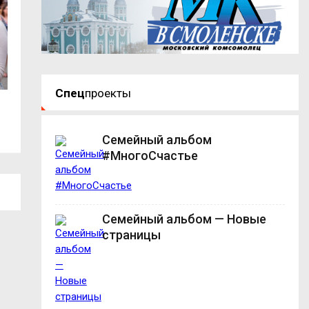
Спец
проекты
«Единая Россия» получила первую
В вузах РФ допол
строку в...
более 62...
Семейный альбом
#МногоСчастье
Семейный альбом — Новые
страницы