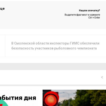
ице
Нашли опечатку?
Выделите фрагмент и нажмите
Ctrl + Enter
В Смоленской области инспекторы ГИМС обеспечили
безопасность участников рыболовного чемпионата