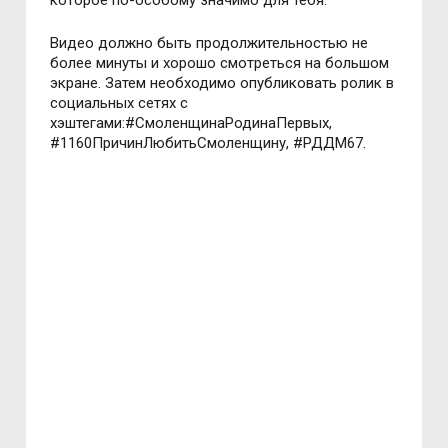
которое по-особому значимо для тебя.
Видео должно быть продолжительностью не
более минуты и хорошо смотреться на большом
экране. Затем необходимо опубликовать ролик в
социальных сетях с
хэштегами:#СмоленщинаРодинаПервых,
#1160ПричинЛюбитьСмоленщину, #РДДМ67.