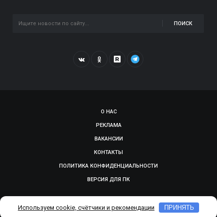
ПОИСК
О НАС
РЕКЛАМА
ВАКАНСИИ
КОНТАКТЫ
ПОЛИТИКА КОНФИДЕНЦИАЛЬНОСТИ
ВЕРСИЯ ДЛЯ ПК
© 2009-2026, SMOLGAZETA.RU. СДЕЛАНО В
ADEPTUM
Используем cookie, счётчики и рекомендации
ПРИНЯТЬ