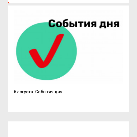
6 августа. События дня
В С
из..