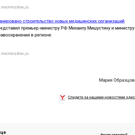
t.me/minzdrav_ru
анировано строительство новых медицинских организаций
.
редставил премьер-министру РФ Михаилу Мишустину и министру
авоохранения в регионе.
t.me/minzdrav_ru
Мария Образцов
Следите за нашими новостями здес
ице
Нашли опечатку?