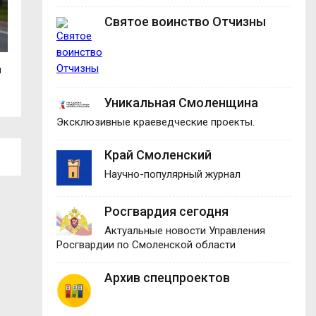
Святое воинство Отчизны
ы
В Руднянском округе пожар уничтожил
Смолянка взяла 
гараж с...
международном.
Уникальная Смоленщина
Эксклюзивные краеведческие проекты.
Край Смоленский
Научно-популярный журнал
Росгвардия сегодня
Актуальные новости Управления
Росгвардии по Смоленской области
Архив спецпроектов