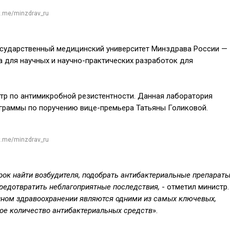
t.me/minzdrav_ru
осударственный медицинский университет Минздрава России —
а для научных и научно-практических разработок для
тр по антимикробной резистентности. Данная лаборатория
граммы по поручению вице-премьера Татьяны Голиковой.
t.me/minzdrav_ru
срок найти возбудителя, подобрать антибактериальные препарат
предотвратить неблагоприятные последствия,
- отметил министр.
нном здравоохранении являются одними из самых ключевых,
ное количество антибактериальных средств
».