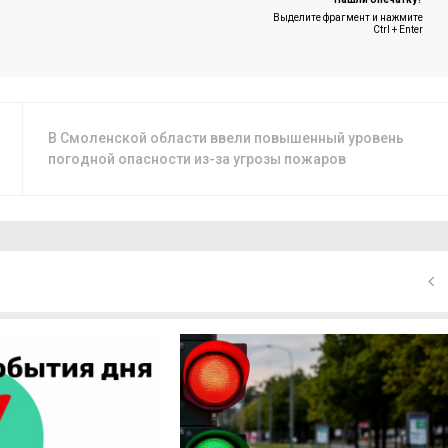
Выделите фрагмент и нажмите
Ctrl + Enter
В Смоленской области ввели повышенный уровень
погодной опасности из-за угрозы пожаров