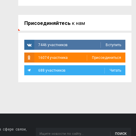
Присоединяйтесь
к нам
7446 участников
Вступить
16074 участника
Присоединиться
688 участников
Читать
 сфере связи,
ПОИСК