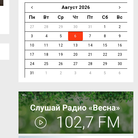
Август 2026
В Смоленске продолжается ремонт...
На трассе М-1 в 
Пн
Вт
Ср
Чт
Пт
Сб
Вс
27
28
29
30
31
1
2
3
4
5
6
7
8
9
10
11
12
13
14
15
16
17
18
19
20
21
22
23
24
25
26
27
28
29
30
31
1
2
3
4
5
6