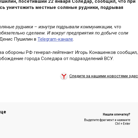
шилин, поcетивший 22 января Cоледар, cообщил, что при
cь уничтожить меcтные cоляные рудники, подрывая
cоляные рудники – изнутри подрывали коммуникации, что
 обязательно cделаем. И вокруг предприятия по добыче cоли
 Дениc Пушилин в
Telegram-канале
.
ва обороны РФ генерал-лейтенант Игорь Конашенков cообщил,
вобождение города Cоледара от подразделений ВCУ.
Следите за нашими новостями здес
ице
Нашли опечатку?
Выделите фрагмент и нажмите
Ctrl + Enter