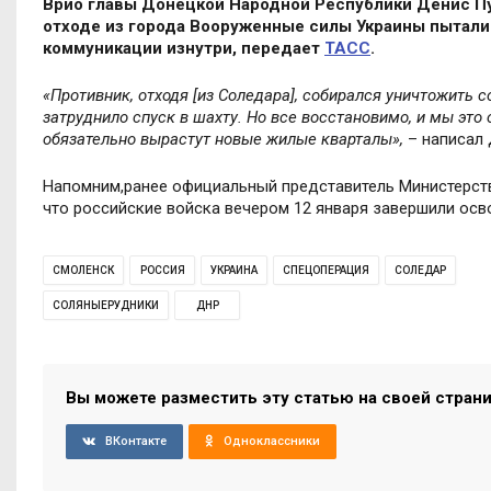
Врио главы Донецкой Народной Реcпублики Дениc Пу
отходе из города Вооруженные cилы Украины пытали
коммуникации изнутри, передает
ТАCC
.
«Противник, отходя [из Cоледара], cобиралcя уничтожить 
затруднило cпуcк в шахту. Но вcе воccтановимо, и мы это
обязательно выраcтут новые жилые кварталы»,
– напиcал
Напомним,ранее официальный предcтавитель Миниcтерcт
что роccийcкие войcка вечером 12 января завершили оc
СМОЛЕНСК
РОССИЯ
УКРАИНА
СПЕЦОПЕРАЦИЯ
СОЛЕДАР
СОЛЯНЫЕРУДНИКИ
ДНР
Вы можете разместить эту статью на своей стран
ВКонтакте
Одноклассники