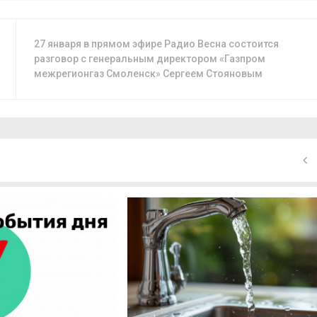
27 января в прямом эфире Радио Весна состоится
разговор с генеральным директором «Газпром
межрегионгаз Смоленск» Сергеем Стояновым