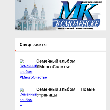
Спец
проекты
Семейный альбом
#МногоСчастье
Семейный альбом — Новые
страницы