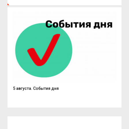
5 августа. События дня
В С