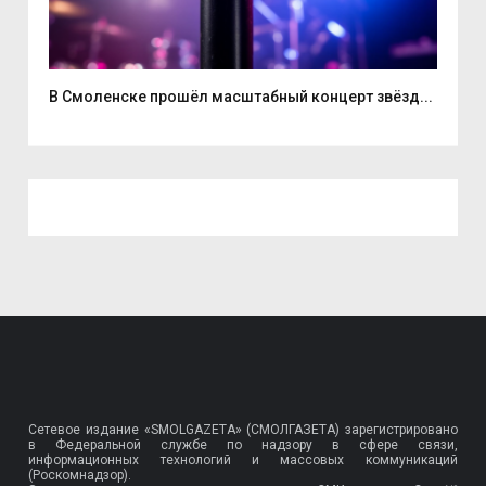
...
В Смоленске прошёл масштабный концерт звёзд...
Нат
Сетевое издание «SMOLGAZETA» (СМОЛГАЗЕТА) зарегистрировано
в Федеральной службе по надзору в сфере связи,
информационных технологий и массовых коммуникаций
(Роскомнадзор).