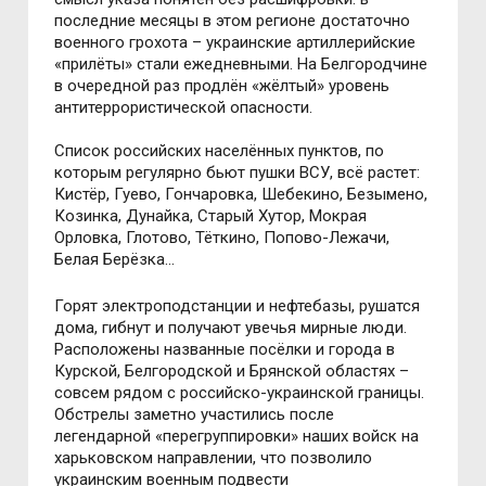
последние месяцы в этом регионе достаточно
военного грохота – украинские артиллерийские
«прилёты» стали ежедневными. На Белгородчине
в очередной раз продлён «жёлтый» уровень
антитеррористической опасности.
Список российских населённых пунктов, по
которым регулярно бьют пушки ВСУ, всё растет:
Кистёр, Гуево, Гончаровка, Шебекино, Безымено,
Козинка, Дунайка, Старый Хутор, Мокрая
Орловка, Глотово, Тёткино, Попово-Лежачи,
Белая Берёзка…
Горят электроподстанции и нефтебазы, рушатся
дома, гибнут и получают увечья мирные люди.
Расположены названные посёлки и города в
Курской, Белгородской и Брянской областях –
совсем рядом с российско-украинской границы.
Обстрелы заметно участились после
легендарной «перегруппировки» наших войск на
харьковском направлении, что позволило
украинским военным подвести