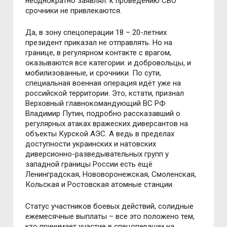
неоднократно заявлял: к проведению СВО
срочники не привлекаются.
Да, в зону спецоперации 18 – 20-летних
президент приказал не отправлять. Но на
границе, в регулярном контакте с врагом,
оказываются все категории: и добровольцы, и
мобилизованные, и срочники. По сути,
специальная военная операция идёт уже на
российской территории. Это, кстати, признал
Верховный главнокомандующий ВС РФ
Владимир Путин, подробно рассказавший о
регулярных атаках вражеских диверсантов на
объекты Курской АЭС. А ведь в пределах
доступности украинских и натовских
диверсионно-разведывательных групп у
западной границы России есть ещё
Ленинградская, Нововоронежская, Смоленская,
Кольская и Ростовская атомные станции.
Статус участников боевых действий, солидные
ежемесячные выплаты – все это положено тем,
кто принимает участие в спецоперации на