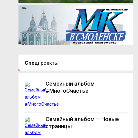
Спец
проекты
Семейный альбом
#МногоСчастье
Семейный альбом — Новые
страницы