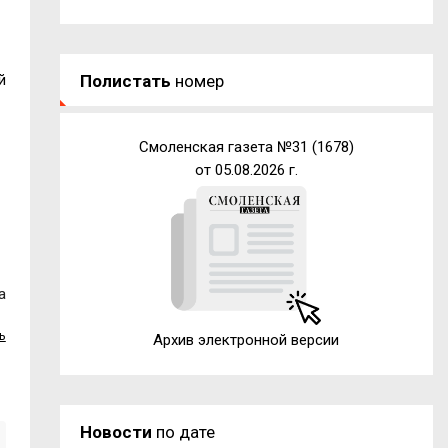
Полистать
номер
й
Смоленская газета №31 (1678)
от 05.08.2026 г.
а
ь
Архив электронной версии
Новости
по дате