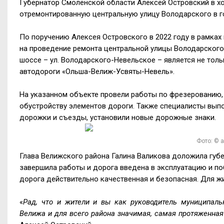
Губернатор Смоленской области Алексей Островский в х
отремонтированную центральную улицу Володарского в г
По поручению Алексея Островского в 2022 году в рамках
на проведение ремонта центральной улицы Володарского,
шоссе – ул. Володарского-Невельское – является не толь
автодороги «Ольша-Велиж-Усвяты-Невель».
На указанном объекте провели работы по фрезерованию,
обустройству элементов дороги. Также специалисты выпо
дорожки и съезды, установили новые дорожные знаки.
Фото: © 
Глава Велижского района Галина Валикова доложила губ
завершила работы и дорога введена в эксплуатацию и по
дорога действительно качественная и безопасная. Для жи
«
Рад, что и жители и вы как руководитель муниципаль
Велижа и для всего района значимая, самая протяженная