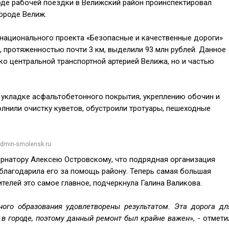
оде рабочей поездки в Велижский район проинспектировал
ороде Велиж.
 национального проекта «Безопасные и качественные дороги»
 протяженностью почти 3 км, выделили 93 млн рублей. Данное
ко центральной транспортной артерией Велижа, но и частью
 укладке асфальтобетонного покрытия, укреплению обочин и
лнили очистку куветов, обустроили тротуары, пешеходные
admin-smolensk.ru
ернатору Алексею Островскому, что подрядная организация
благодарила его за помощь району. Теперь самая большая
телей это самое главное, подчеркнула Галина Валикова.
ного образования удовлетворены результатом. Эта дорога дл
 в городе, поэтому данный ремонт был крайне важен
», - отмети