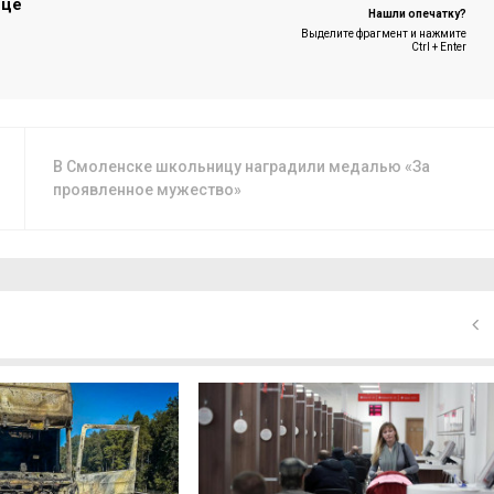
ице
Нашли опечатку?
Выделите фрагмент и нажмите
Ctrl + Enter
В Смоленске школьницу наградили медалью «За
проявленное мужество»