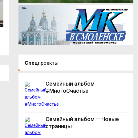
На Смоленщине идёт масштабное
Губернатор Васи
обновление...
поздравляет смол
Спец
проекты
Семейный альбом
#МногоСчастье
Семейный альбом — Новые
страницы