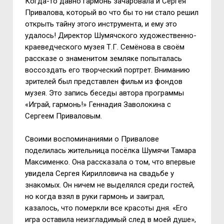
Когда-то давно гармонь зачаровала и Сергея
Привалова, который во что бы то ни стало решил
открыть тайну этого инструмента, и ему это
удалось! Директор Шумячского художественно-
краеведческого музея Т.Г. Семёнова в своём
рассказе о знаменитом земляке попыталась
воссоздать его творческий портрет. Вниманию
зрителей был представлен фильм из фондов
музея. Это запись беседы автора программы
«Играй, гармонь!» Геннадия Заволокина с
Сергеем Приваловым.
Своими воспоминаниями о Привалове
поделилась жительница посёлка Шумячи Тамара
Максименко. Она рассказала о том, что впервые
увидела Сергея Кирилловича на свадьбе у
знакомых. Он ничем не выделялся среди гостей,
но когда взял в руки гармонь и заиграл,
казалось, что померкли все красоты дня. «Его
игра оставила неизгладимый след в моей душе»,