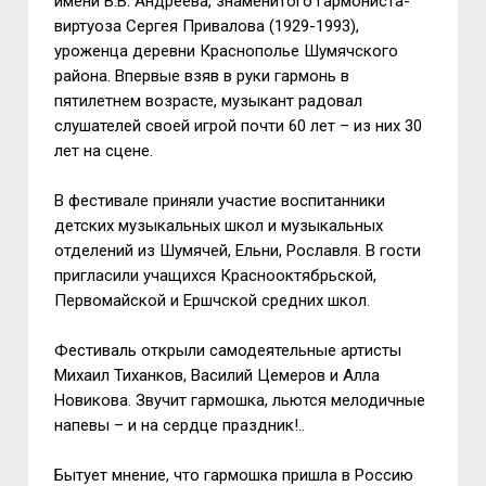
имени В.В. Андреева, знаменитого гармониста-
виртуоза Сергея Привалова (1929-1993),
уроженца деревни Краснополье Шумячского
района. Впервые взяв в руки гармонь в
пятилетнем возрасте, музыкант радовал
слушателей своей игрой почти 60 лет – из них 30
лет на сцене.
В фестивале приняли участие воспитанники
детских музыкальных школ и музыкальных
отделений из Шумячей, Ельни, Рославля. В гости
пригласили учащихся Краснооктябрьской,
Первомайской и Ершчской средних школ.
Фестиваль открыли самодеятельные артисты
Михаил Тиханков, Василий Цемеров и Алла
Новикова. Звучит гармошка, льются мелодичные
напевы – и на сердце праздник!..
Бытует мнение, что гармошка пришла в Россию