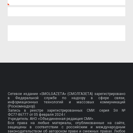
Сетевое издание «SMOLGAZETA» (СМОЛГАЗЕТА) зарегистрировано
в Федеральной службе по надзору в сфере связи,
информационных технологий и массовых коммуникаций
(Роскомнадзор).
Запись в реестре зарегистрированных СМИ: серия Эл №
ФС77-86777
от 05 февраля 2024 г.
Учредитель: АНО «Объединенная редакция СМИ».
Все права на любые материалы, опубликованные на сайте,
защищены в соответствии с российским и международным
законодательством об авторском праве и смежных правах. Любое