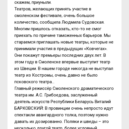
скажем, приуныли.
Театров, желающих принять участие в
смоленском фестивале, очень большое
количество, сообщила Людмила Судовская.
Многим пришлось отказать, кто-то не смог
приехать по причине таможенных барьеров. Мы
стараемся приглашать новые театры, которые не
принимали участия в предыдущих «Ковчегах».
Они покажут премьеры последних двух лет. В
этом году в Смоленске впервые выступит театр
из Швеции. В нашем городе никогда не выступал
театр из Костромы, очень давно не было
псковского театра…
Главный режиссёр Смоленского драматического
театра им. А.С. Грибоедова, заслуженный
деятель искусств Республики Беларусь Виталий
БАРКОВСКИЙ: В провинции очень непросто идут
спектакли авангардного толка, поэтому нужно
давать их дозированно. Поляки и шведы – это
несколько другой театр, более условный,