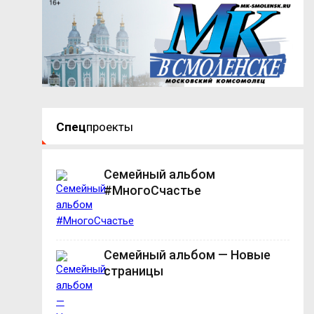
Спец
проекты
Семейный альбом
#МногоСчастье
Семейный альбом — Новые
страницы