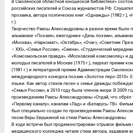
В Смоленской областной юношеской библиотеке» состоя
российских писателей и Союза журналистов РФ. Слушате
прозаика, автора поэтических книг «Однажды» (1982 г.), «Н
г.).
Творчество Раисы Александровны в разное время было п
альманахе «Поэзия», ежегоднике «День поэзии», альманах
«Москва», «Наркомат», «Октябрь», «Очаг», «Советник Пре
– XXI», «Семья России», «Смена», «Студенческий меридиан
«Комсомольская правда», «Московский комсомолец» и д
молодых писателей в Москве (1975 г.), лауреат премии к
(1981 г.) и литературной премии Администрации Смоленско
международного конкурса поэзии «Золотое перо-2010». Е
языки. Как автор стихов песен о семье дважды побежд
«Семья России», в 2010 году была членом жюри. В 2009 г
произведениям Раисы Александровны «Отдай, что обрёл 
«Первому каналу», каналам «Лад» и «Беларусь-ТВ». Фил
был специально создан по произведениям Раисы Александ
песни Веры Евушкиной на стихи Раисы Александровны.
В ходе встречи был продемонстрирован отрывок фильма
медицинского колледжа читали стихи автора, задавали в