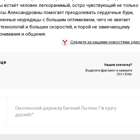
ы встаёт человек легкоранимый, остро чувствующий не только
аисы Александровны помогает преодолевать сердечные бури,
ненные неурядицы с большим оптимизмом, чего не хватает
ехнологий и больших скоростей, и порой не замечающему
онимания и общения.
Следите за нашими новостями здес
ице
Нашли опечатку?
Выделите фрагмент и нажмите
Ctrl + Enter
Смоленский дирижёр Евгений Лыткин \"в кругу
друзей\"