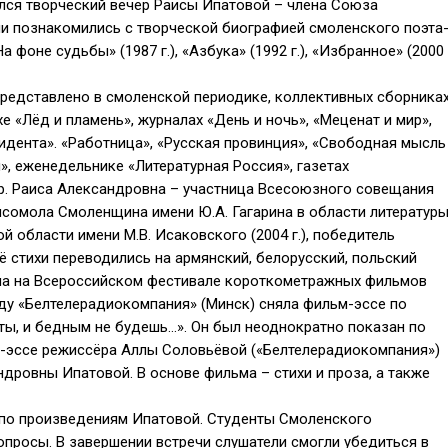
лся творческий вечер Раисы Ипатовой – члена Союза
ли познакомились с творческой биографией смоленского поэта
а фоне судьбы» (1987 г.), «Азбука» (1992 г.), «Избранное» (2000
редставлено в смоленской периодике, коллективных сборниках
е «Лёд и пламень», журналах «День и ночь», «Меценат и мир»,
зидента». «Работница», «Русская провинция», «Свободная мысль
», еженедельнике «Литературная Россия», газетах
р. Раиса Александровна – участница Всесоюзного совещания
омсомола Смоленщина имени Ю.А. Гагарина в области литератур
й области имени М.В. Исаковского (2004 г.), победитель
ё стихи переводились на армянский, белорусский, польский
ала на Всероссийском фестивале короткометражных фильмов
оду «Белтелерадиокомпания» (Минск) сняла фильм-эссе по
ты, и бедным не будешь…». Он был неоднократно показан по
ьм-эссе режиссёра Аллы Соловьёвой («Белтелерадиокомпания»)
ровны Ипатовой. В основе фильма – стихи и проза, а также
 по произведениям Ипатовой. Студенты Смоленского
опросы. В завершении встречи слушатели смогли убедиться в