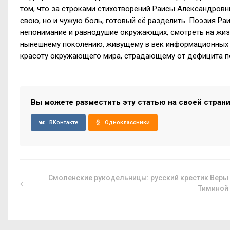
том, что за строками стихотворений Раисы Александровн
свою, но и чужую боль, готовый её разделить. Поэзия Р
непонимание и равнодушие окружающих, смотреть на жиз
нынешнему поколению, живущему в век информационных т
красоту окружающего мира, страдающему от дефицита п
Вы можете разместить эту статью на своей стран
ВКонтакте
Одноклассники
Смоленские рукодельницы: русский крестик Веры
Тиминой