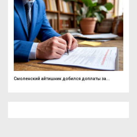
Смоленский айтишник добился доплаты за...
На 