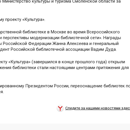
 Министерство культуры и туризма Смоленской области за
у проекту «Культура».
рственной библиотеке в Москве во время Всероссийского
и и перспективы модернизации библиотечной сети». Награды
ры Российской Федерации Жанна Алексеева и генеральный
идент Российской библиотечной ассоциации Вадим Дуда.
кту «Культура» (завершился в конце прошлого года) открыли
жения библиотеки стали настоящими центрами притяжения для
иированному Президентом России, переоснащение библиотек п
я.
Следите за нашими новостями здес