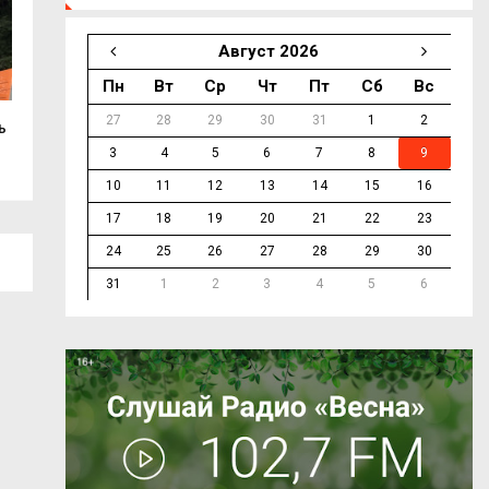
Август 2026
Пн
Вт
Ср
Чт
Пт
Сб
Вс
27
28
29
30
31
1
2
ь
Два украинских беспилотника сбили
Василий Анохин 
над...
смоленских...
3
4
5
6
7
8
9
10
11
12
13
14
15
16
17
18
19
20
21
22
23
24
25
26
27
28
29
30
31
1
2
3
4
5
6