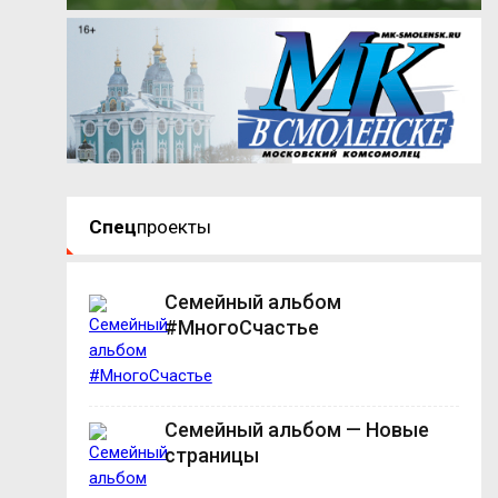
Спец
проекты
Семейный альбом
#МногоСчастье
Семейный альбом — Новые
страницы