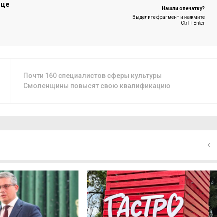
ице
Нашли опечатку?
Выделите фрагмент и нажмите
Ctrl + Enter
Почти 160 специалистов сферы культуры
Смоленщины повысят свою квалификацию