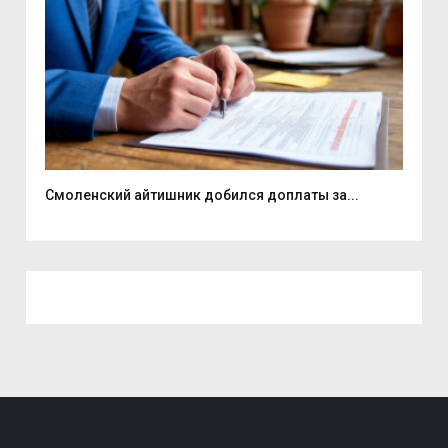
Смоленский айтишник добился доплаты за...
На 