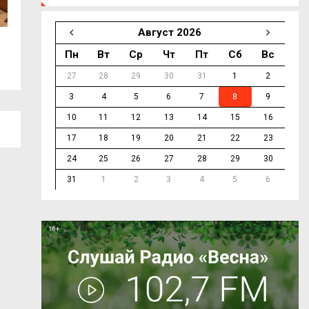
Август 2026
Губернатор Василий Анохин
Улица Ленина ста
Пн
Вт
Ср
Чт
Пт
Сб
Вс
поздравляет смолян...
безопаснее для...
27
28
29
30
31
1
2
3
4
5
6
7
8
9
10
11
12
13
14
15
16
17
18
19
20
21
22
23
24
25
26
27
28
29
30
31
1
2
3
4
5
6