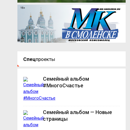
Спец
проекты
Семейный альбом
#МногоСчастье
Семейный альбом — Новые
страницы