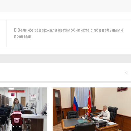
В Велиже задержали автомобилиста с поддельными
правами