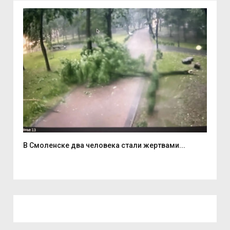
В Смоленске два человека стали жертвами...
6 а