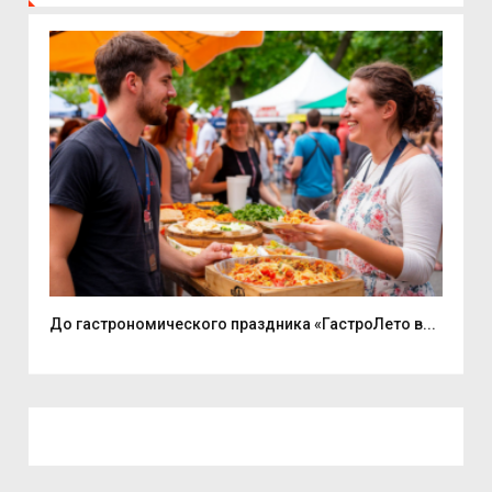
До гастрономического праздника «ГастроЛето в...
«Ед