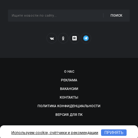
ПОИСК
О НАС
РЕКЛАМА
ВАКАНСИИ
КОНТАКТЫ
ПОЛИТИКА КОНФИДЕНЦИАЛЬНОСТИ
ВЕРСИЯ ДЛЯ ПК
© 2009-2026, SMOLGAZETA.RU. СДЕЛАНО В
ADEPTUM
Используем cookie, счётчики и рекомендации
ПРИНЯТЬ