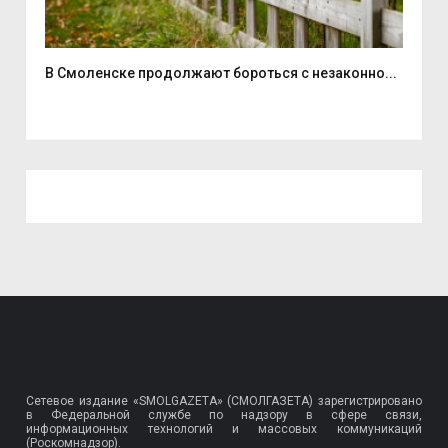
...
В Смоленске продолжают бороться с незаконно...
Дво
Сетевое издание «SMOLGAZETA» (СМОЛГАЗЕТА) зарегистрировано
в Федеральной службе по надзору в сфере связи,
информационных технологий и массовых коммуникаций
(Роскомнадзор).