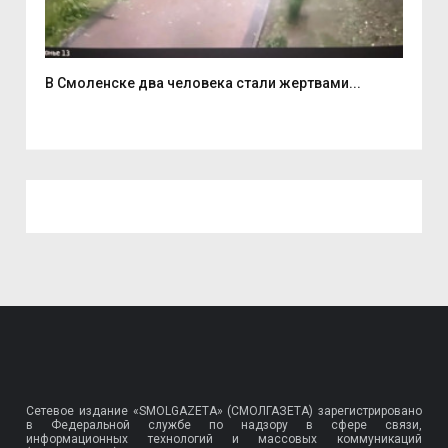
В Смоленске два человека стали жертвами...
6 а
Сетевое издание «SMOLGAZETA» (СМОЛГАЗЕТА) зарегистрировано
в Федеральной службе по надзору в сфере связи,
информационных технологий и массовых коммуникаций