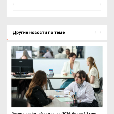
Другие новости по теме
.
Рекорд приёмной кампании-2026: более 1,1 млн...
Губ