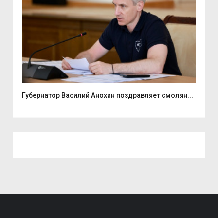
ь...
Губернатор Василий Анохин поздравляет смолян...
Ули