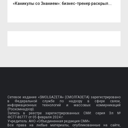
«Каникулы со Знанием»: бизнес-тренер раскрыл...
Вас
Сетевое издание «SMOLGAZETA» (СМОЛГАЗЕТА) зарегистрировано
в Федеральной службе по надзору в сфере связи,
информационных технологий и массовых коммуникаций
(Роскомнадзор).
Запись в реестре зарегистрированных СМИ: серия Эл №
ФС77-86777
от 05 февраля 2024 г.
Учредитель: АНО «Объединенная редакция СМИ».
Все права на любые материалы, опубликованные на сайте,